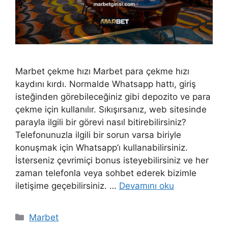
Marbet çekme hızı Marbet para çekme hızı
kaydını kırdı. Normalde Whatsapp hattı, giriş
isteğinden görebileceğiniz gibi depozito ve para
çekme için kullanılır. Sıkışırsanız, web sitesinde
parayla ilgili bir görevi nasıl bitirebilirsiniz?
Telefonunuzla ilgili bir sorun varsa biriyle
konuşmak için Whatsapp’ı kullanabilirsiniz.
İsterseniz çevrimiçi bonus isteyebilirsiniz ve her
zaman telefonla veya sohbet ederek bizimle
iletişime geçebilirsiniz. …
Devamını oku
Kategoriler
Marbet