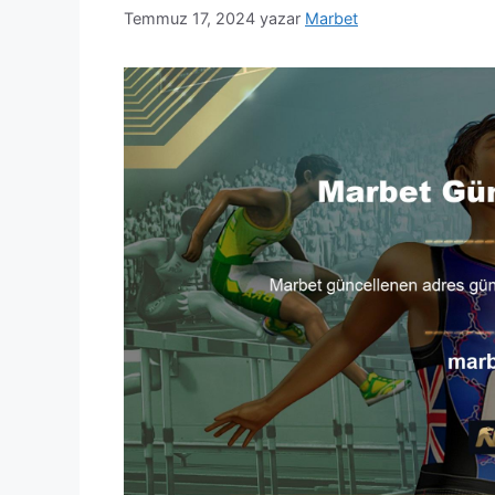
Temmuz 17, 2024
yazar
Marbet