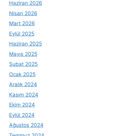
Haziran 2026
Nisan 2026
Mart 2026
Eylül 2025
Haziran 2025
Mayıs 2025
Şubat 2025
Ocak 2025
Aralık 2024
Kasım 2024
Ekim 2024
Eylül 2024
Ağustos 2024
Temmuz 2024