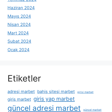
Haziran 2024
Mayıs 2024
Nisan 2024
Mart 2024
Şubat 2024
Ocak 2024
Etiketler
adresi marbet
bahis sitesi marbet
girisi marbet
giris yap marbet
giris marbet
güncel adresi marbet
güncel marbet