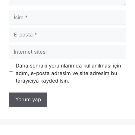
İsim
E-
posta
İnternet
sitesi
Daha sonraki yorumlarımda kullanılması için
adım, e-posta adresim ve site adresim bu
tarayıcıya kaydedilsin.