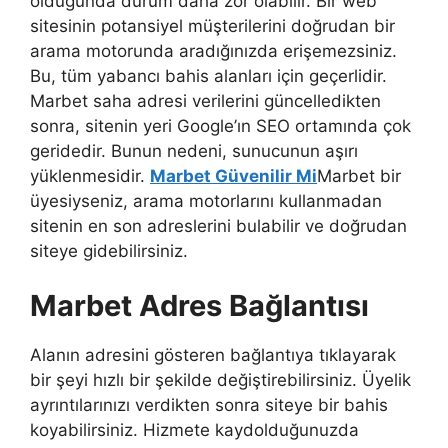
olduğunda durum daha zor olabilir. Bir web
sitesinin potansiyel müşterilerini doğrudan bir
arama motorunda aradığınızda erişemezsiniz.
Bu, tüm yabancı bahis alanları için geçerlidir.
Marbet saha adresi verilerini güncelledikten
sonra, sitenin yeri Google’ın SEO ortamında çok
geridedir. Bunun nedeni, sunucunun aşırı
yüklenmesidir.
Marbet Güvenilir Mi
Marbet bir
üyesiyseniz, arama motorlarını kullanmadan
sitenin en son adreslerini bulabilir ve doğrudan
siteye gidebilirsiniz.
Marbet Adres Bağlantısı
Alanın adresini gösteren bağlantıya tıklayarak
bir şeyi hızlı bir şekilde değiştirebilirsiniz. Üyelik
ayrıntılarınızı verdikten sonra siteye bir bahis
koyabilirsiniz. Hizmete kaydolduğunuzda