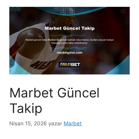
Marbet Güncel
Takip
Nisan 15, 2026
yazar
Marbet