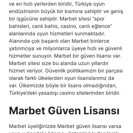
ve en hızlı yerlerden biridir, Türkiye oyun
endüstrisinin büyük bir kısmına sahiptir ve geniş
bir işgücüne sahiptir. Marbet sitesi “spor
bahisleri, canlı bahis, casino, canlı eğlence”
alanlarında oyun hizmetleri sunmaktadır.
Alanında çok başarılı olan Marbet binlerce
yatırımcıya ve milyonlarca üyeye hızlı ve güvenli
hizmetler sunuyor. Marbet bir güven lisansı var.
Marbet sitesi size bu alanda uzun yıllardır
hizmet veriyor. Güvenlik politikamızın bir parçası
olarak farklı ülkelerden oyun lisanslarımız da
var. Ülkemizde böyle bir lisans olmadığından,
Türkiye’deki yasadışı casino sitelerinden biridir.
Marbet Güven Lisansı
Marbet üyeliğinizde Marbet güven lisansı varsa