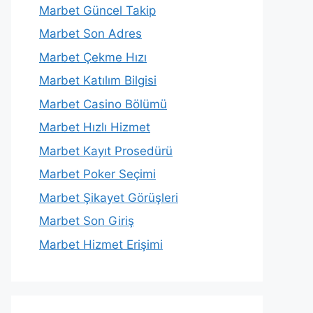
Marbet Güncel Takip
Marbet Son Adres
Marbet Çekme Hızı
Marbet Katılım Bilgisi
Marbet Casino Bölümü
Marbet Hızlı Hizmet
Marbet Kayıt Prosedürü
Marbet Poker Seçimi
Marbet Şikayet Görüşleri
Marbet Son Giriş
Marbet Hizmet Erişimi