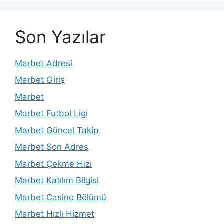
Son Yazılar
Marbet Adresi
Marbet Giriş
Marbet
Marbet Futbol Ligi
Marbet Güncel Takip
Marbet Son Adres
Marbet Çekme Hızı
Marbet Katılım Bilgisi
Marbet Casino Bölümü
Marbet Hızlı Hizmet