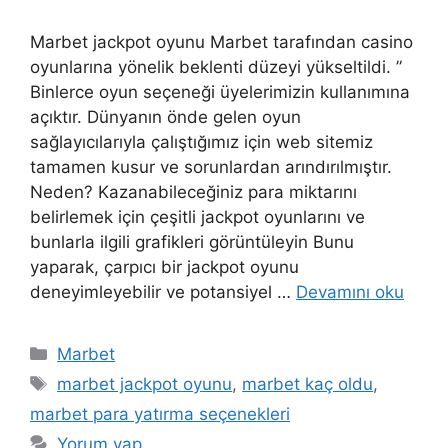
Marbet jackpot oyunu Marbet tarafından casino
oyunlarına yönelik beklenti düzeyi yükseltildi. ”
Binlerce oyun seçeneği üyelerimizin kullanımına
açıktır. Dünyanın önde gelen oyun
sağlayıcılarıyla çalıştığımız için web sitemiz
tamamen kusur ve sorunlardan arındırılmıştır.
Neden? Kazanabileceğiniz para miktarını
belirlemek için çeşitli jackpot oyunlarını ve
bunlarla ilgili grafikleri görüntüleyin Bunu
yaparak, çarpıcı bir jackpot oyunu
deneyimleyebilir ve potansiyel …
Devamını oku
Kategoriler
Marbet
Etiketler
marbet jackpot oyunu
,
marbet kaç oldu
,
marbet para yatırma seçenekleri
Yorum yap