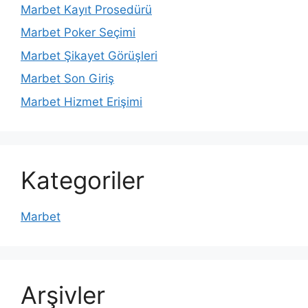
Marbet Kayıt Prosedürü
Marbet Poker Seçimi
Marbet Şikayet Görüşleri
Marbet Son Giriş
Marbet Hizmet Erişimi
Kategoriler
Marbet
Arşivler