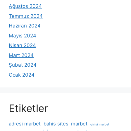
Ağustos 2024
Temmuz 2024
Haziran 2024
Mayıs 2024
Nisan 2024
Mart 2024
Şubat 2024
Ocak 2024
Etiketler
adresi marbet
bahis sitesi marbet
girisi marbet