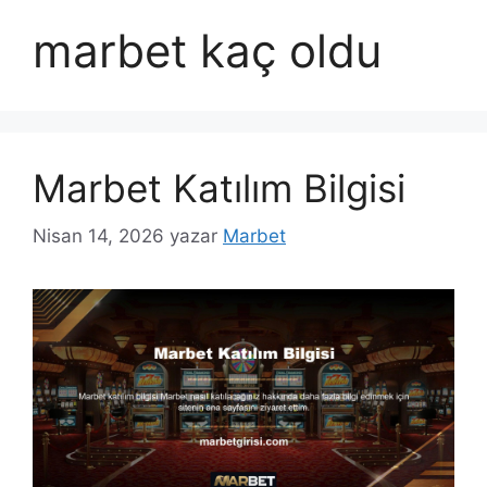
marbet kaç oldu
Marbet Katılım Bilgisi
Nisan 14, 2026
yazar
Marbet