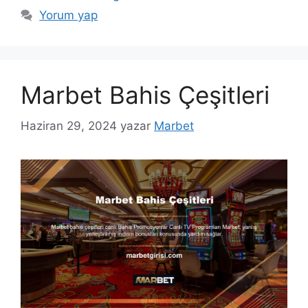
Yorum yap
Marbet Bahis Çeşitleri
Haziran 29, 2024
yazar
Marbet