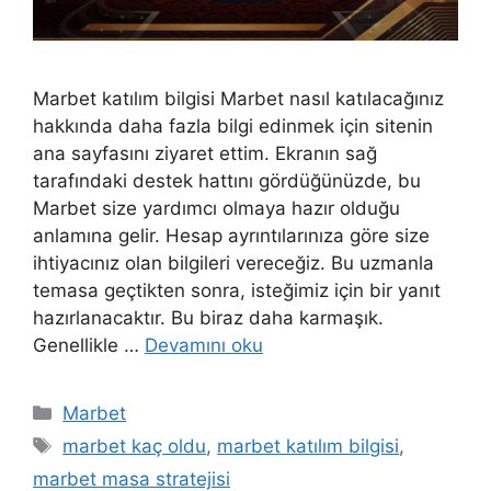
Marbet katılım bilgisi Marbet nasıl katılacağınız
hakkında daha fazla bilgi edinmek için sitenin
ana sayfasını ziyaret ettim. Ekranın sağ
tarafındaki destek hattını gördüğünüzde, bu
Marbet size yardımcı olmaya hazır olduğu
anlamına gelir. Hesap ayrıntılarınıza göre size
ihtiyacınız olan bilgileri vereceğiz. Bu uzmanla
temasa geçtikten sonra, isteğimiz için bir yanıt
hazırlanacaktır. Bu biraz daha karmaşık.
Genellikle …
Devamını oku
Kategoriler
Marbet
Etiketler
marbet kaç oldu
,
marbet katılım bilgisi
,
marbet masa stratejisi