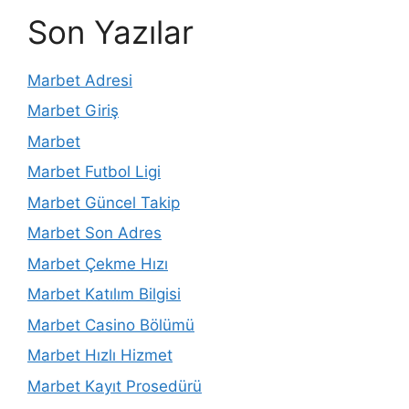
Son Yazılar
Marbet Adresi
Marbet Giriş
Marbet
Marbet Futbol Ligi
Marbet Güncel Takip
Marbet Son Adres
Marbet Çekme Hızı
Marbet Katılım Bilgisi
Marbet Casino Bölümü
Marbet Hızlı Hizmet
Marbet Kayıt Prosedürü