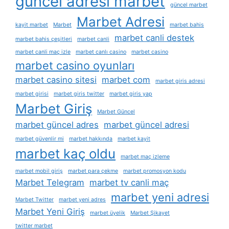
güncel adresi marbet
güncel marbet
Marbet Adresi
kayit marbet
Marbet
marbet bahis
marbet canli destek
marbet bahis çeşitleri
marbet canli
marbet canli maç izle
marbet canlı casino
marbet casino
marbet casino oyunları
marbet casino sitesi
marbet com
marbet giris adresi
marbet girisi
marbet giris twitter
marbet giris yap
Marbet Giriş
Marbet Güncel
marbet güncel adres
marbet güncel adresi
marbet güvenlir mi
marbet hakkında
marbet kayit
marbet kaç oldu
marbet maç izleme
marbet mobil giriş
marbet para çekme
marbet promosyon kodu
Marbet Telegram
marbet tv canli maç
marbet yeni adresi
Marbet Twitter
marbet yeni adres
Marbet Yeni Giriş
marbet üyelik
Marbet Şikayet
twitter marbet