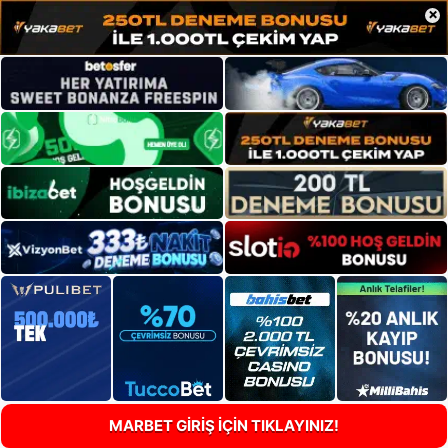
×
MARBET GİRİŞ İÇİN TIKLAYINIZ!