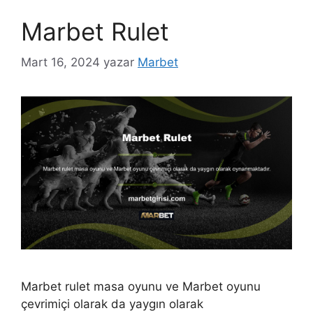
Marbet Rulet
Mart 16, 2024
yazar
Marbet
Marbet rulet masa oyunu ve Marbet oyunu
çevrimiçi olarak da yaygın olarak