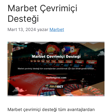
Marbet Çevrimiçi
Desteği
Mart 13, 2024
yazar
Marbet
Marbet çevrimiçi desteği tüm avantajlardan