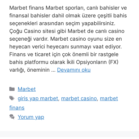
Marbet finans Marbet sporları, canlı bahisler ve
finansal bahisler dahil olmak üzere çeşitli bahis
seçenekleri arasından seçim yapabilirsiniz.
Çoğu Casino sitesi gibi Marbet de canlı casino
seçeneği vardır. Marbet casino oyunu size en
heyecan verici heyecanı sunmayı vaat ediyor.
Finans ve ticaret için çok önemli bir rastgele
bahis platformu olarak İkili Opsiyonların (FX)
varlığı, öneminin …
Devamını oku
Kategoriler
Marbet
Etiketler
giris yap marbet
,
marbet casino
,
marbet
finans
Yorum yap