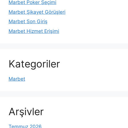
Marbet Poker Seçimi
Marbet Şikayet Görüşleri
Marbet Son Giriş
Marbet Hizmet Erişimi
Kategoriler
Marbet
Arşivler
Temmuz 2026