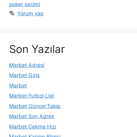
poker seçimi
Yorum yap
Son Yazılar
Marbet Adresi
Marbet Giriş
Marbet
Marbet Futbol Ligi
Marbet Güncel Takip
Marbet Son Adres
Marbet Çekme Hızı
Marbet Katılım Bilgisi