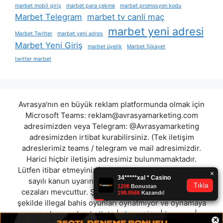
marbet mobil giriş
marbet para çekme
marbet promosyon kodu
Marbet Telegram
marbet tv canli maç
marbet yeni adresi
Marbet Twitter
marbet yeni adres
Marbet Yeni Giriş
marbet üyelik
Marbet Şikayet
twitter marbet
Avrasya'nın en büyük reklam platformunda olmak için
Microsoft Teams:
reklam@avrasyamarketing.com
adresimizden veya Telegram: @Avrasyamarketing
adresimizden irtibat kurabilirsiniz. (Tek iletişim
adreslerimiz teams / telegram ve mail adresimizdir.
Harici hiçbir iletişim adresimiz bulunmamaktadır.
Lütfen itibar etmeyiniz.) Türkiye yasalarına göre 7258
sayılı kanun uyarınca yasa dışı bahis oynamanın
cezaları mevcuttur. Şu an bulunduğunuz site hiç bir
şekilde illegal bahis oyunları oynatmıyor ve oynamaya
aracı olmuyordur.
betloto
|
alevcasino
|
bcgame
|
×