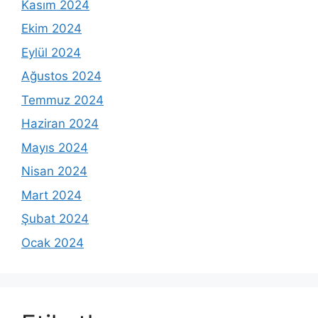
Kasım 2024
Ekim 2024
Eylül 2024
Ağustos 2024
Temmuz 2024
Haziran 2024
Mayıs 2024
Nisan 2024
Mart 2024
Şubat 2024
Ocak 2024