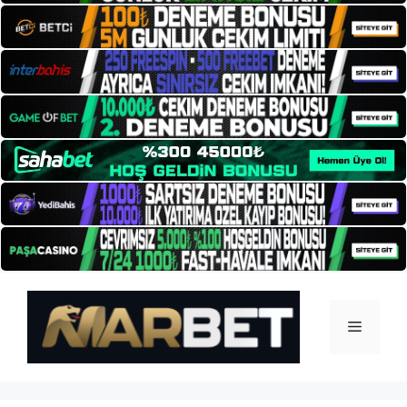
İçeriğe
atla
Menü