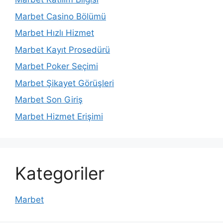
Marbet Casino Bölümü
Marbet Hızlı Hizmet
Marbet Kayıt Prosedürü
Marbet Poker Seçimi
Marbet Şikayet Görüşleri
Marbet Son Giriş
Marbet Hizmet Erişimi
Kategoriler
Marbet