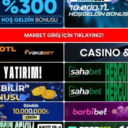
MARBET GİRİŞ İÇİN TIKLAYINIZ!