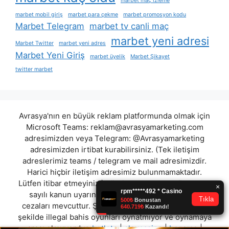
marbet maç izleme
marbet mobil giriş
marbet para çekme
marbet promosyon kodu
Marbet Telegram
marbet tv canli maç
marbet yeni adresi
Marbet Twitter
marbet yeni adres
Marbet Yeni Giriş
marbet üyelik
Marbet Şikayet
twitter marbet
Avrasya'nın en büyük reklam platformunda olmak için
Microsoft Teams:
reklam@avrasyamarketing.com
adresimizden veya Telegram: @Avrasyamarketing
adresimizden irtibat kurabilirsiniz. (Tek iletişim
adreslerimiz teams / telegram ve mail adresimizdir.
Harici hiçbir iletişim adresimiz bulunmamaktadır.
Lütfen itibar etmeyiniz.) Türkiye yasalarına göre 7258
sayılı kanun uyarınca yasa dışı bahis oynamanın
cezaları mevcuttur. Şu an bulunduğunuz site hiç bir
şekilde illegal bahis oyunları oynatmıyor ve oynamaya
aracı olmuyordur.
betloto
|
alevcasino
|
bcgame
|