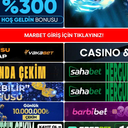
MARBET GİRİŞ İÇİN TIKLAYINIZ!