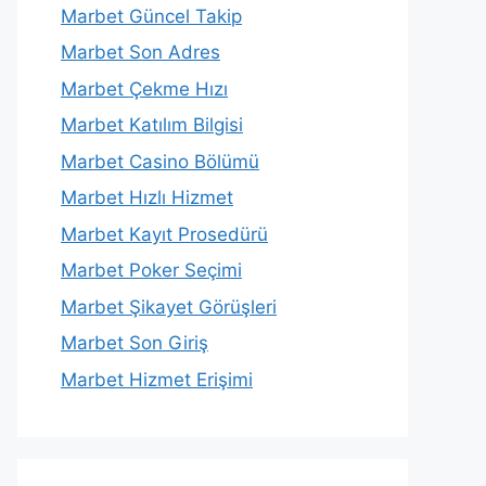
Marbet Güncel Takip
Marbet Son Adres
Marbet Çekme Hızı
Marbet Katılım Bilgisi
Marbet Casino Bölümü
Marbet Hızlı Hizmet
Marbet Kayıt Prosedürü
Marbet Poker Seçimi
Marbet Şikayet Görüşleri
Marbet Son Giriş
Marbet Hizmet Erişimi