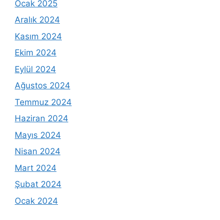
Ocak 2025
Aralık 2024
Kasım 2024
Ekim 2024
Eylül 2024
Ağustos 2024
Temmuz 2024
Haziran 2024
Mayıs 2024
Nisan 2024
Mart 2024
Şubat 2024
Ocak 2024