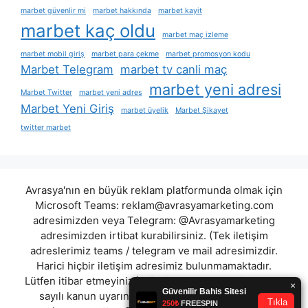
marbet güvenlir mi
marbet hakkında
marbet kayit
marbet kaç oldu
marbet maç izleme
marbet mobil giriş
marbet para çekme
marbet promosyon kodu
Marbet Telegram
marbet tv canli maç
marbet yeni adresi
Marbet Twitter
marbet yeni adres
Marbet Yeni Giriş
marbet üyelik
Marbet Şikayet
twitter marbet
Avrasya'nın en büyük reklam platformunda olmak için
Microsoft Teams:
reklam@avrasyamarketing.com
adresimizden veya Telegram: @Avrasyamarketing
adresimizden irtibat kurabilirsiniz. (Tek iletişim
adreslerimiz teams / telegram ve mail adresimizdir.
Harici hiçbir iletişim adresimiz bulunmamaktadır.
Lütfen itibar etmeyiniz.) Türkiye yasalarına göre 7258
sayılı kanun uyarınca yasa dışı bahis oynamanın