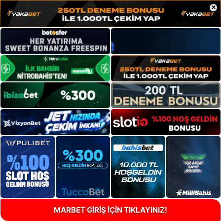
×
MARBET GİRİŞ İÇİN TIKLAYINIZ!