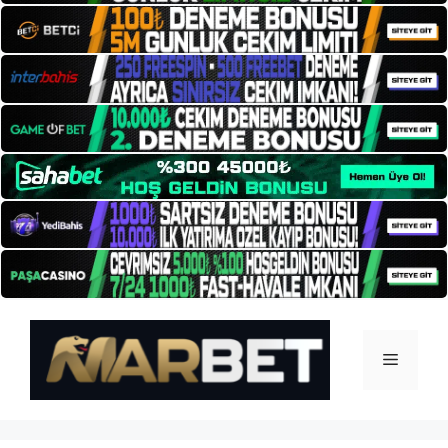
İçeriğe
atla
Menü