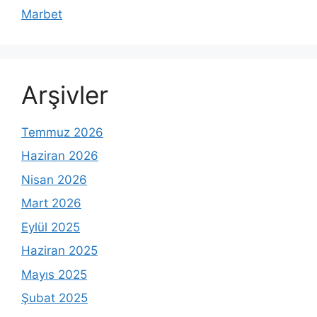
Marbet
Arşivler
Temmuz 2026
Haziran 2026
Nisan 2026
Mart 2026
Eylül 2025
Haziran 2025
Mayıs 2025
Şubat 2025