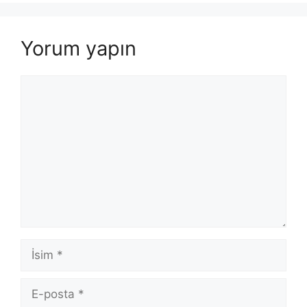
Yorum yapın
Yorum
İsim
E-
posta