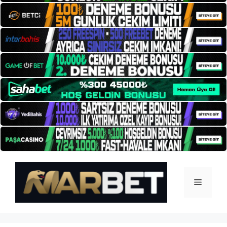
İçeriğe
atla
Menü