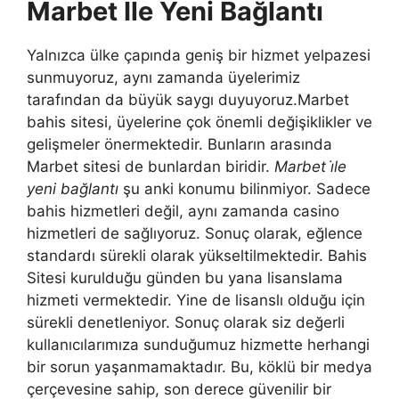
Marbet İle Yeni Bağlantı
Yalnızca ülke çapında geniş bir hizmet yelpazesi
sunmuyoruz, aynı zamanda üyelerimiz
tarafından da büyük saygı duyuyoruz.Marbet
bahis sitesi, üyelerine çok önemli değişiklikler ve
gelişmeler önermektedir. Bunların arasında
Marbet sitesi de bunlardan biridir.
Marbet i̇le
yeni bağlantı
şu anki konumu bilinmiyor. Sadece
bahis hizmetleri değil, aynı zamanda casino
hizmetleri de sağlıyoruz. Sonuç olarak, eğlence
standardı sürekli olarak yükseltilmektedir. Bahis
Sitesi kurulduğu günden bu yana lisanslama
hizmeti vermektedir. Yine de lisanslı olduğu için
sürekli denetleniyor. Sonuç olarak siz değerli
kullanıcılarımıza sunduğumuz hizmette herhangi
bir sorun yaşanmamaktadır. Bu, köklü bir medya
çerçevesine sahip, son derece güvenilir bir