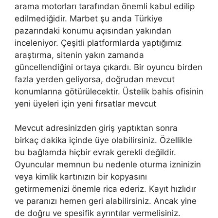
arama motorları tarafından önemli kabul edilip
edilmediğidir. Marbet şu anda Türkiye
pazarındaki konumu açısından yakından
inceleniyor. Çeşitli platformlarda yaptığımız
araştırma, sitenin yakın zamanda
güncellendiğini ortaya çıkardı. Bir oyuncu birden
fazla yerden geliyorsa, doğrudan mevcut
konumlarına götürülecektir. Üstelik bahis ofisinin
yeni üyeleri için yeni fırsatlar mevcut
Mevcut adresinizden giriş yaptıktan sonra
birkaç dakika içinde üye olabilirsiniz. Özellikle
bu bağlamda hiçbir evrak gerekli değildir.
Oyuncular memnun bu nedenle oturma izninizin
veya kimlik kartınızın bir kopyasını
getirmemenizi önemle rica ederiz. Kayıt hızlıdır
ve paranızı hemen geri alabilirsiniz. Ancak yine
de doğru ve spesifik ayrıntılar vermelisiniz.