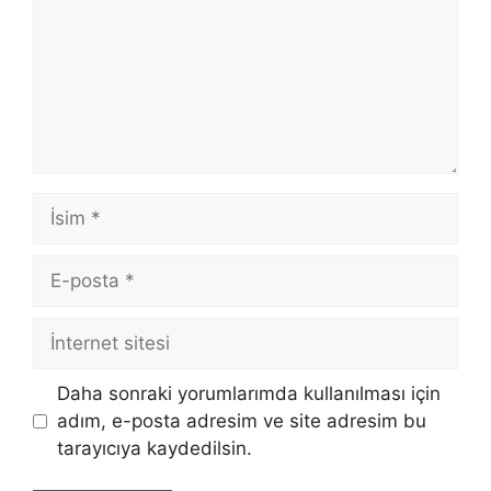
İsim
E-
posta
İnternet
sitesi
Daha sonraki yorumlarımda kullanılması için
adım, e-posta adresim ve site adresim bu
tarayıcıya kaydedilsin.