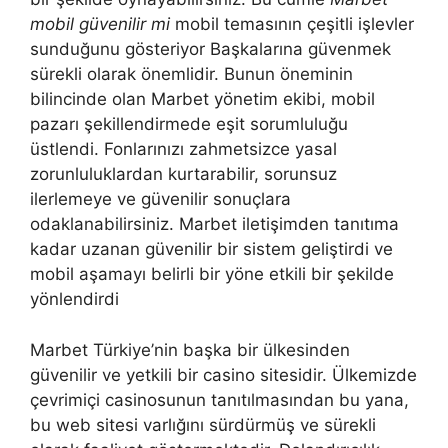
mobil güvenilir mi
mobil temasının çeşitli işlevler
sunduğunu gösteriyor Başkalarına güvenmek
sürekli olarak önemlidir. Bunun öneminin
bilincinde olan Marbet yönetim ekibi, mobil
pazarı şekillendirmede eşit sorumluluğu
üstlendi. Fonlarınızı zahmetsizce yasal
zorunluluklardan kurtarabilir, sorunsuz
ilerlemeye ve güvenilir sonuçlara
odaklanabilirsiniz. Marbet iletişimden tanıtıma
kadar uzanan güvenilir bir sistem geliştirdi ve
mobil aşamayı belirli bir yöne etkili bir şekilde
yönlendirdi
Marbet Türkiye’nin başka bir ülkesinden
güvenilir ve yetkili bir casino sitesidir. Ülkemizde
çevrimiçi casinosunun tanıtılmasından bu yana,
bu web sitesi varlığını sürdürmüş ve sürekli