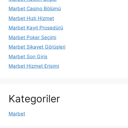
Marbet Casino Bölümü
Marbet Hızlı Hizmet
Marbet Kayıt Prosedürü
Marbet Poker Seçimi
Marbet Şikayet Görüşleri
Marbet Son Giriş
Marbet Hizmet Erişimi
Kategoriler
Marbet