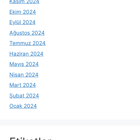
Kasım 2024
Ekim 2024
Eylül 2024
Ağustos 2024
Temmuz 2024
Haziran 2024
Mayıs 2024
Nisan 2024
Mart 2024
Şubat 2024
Ocak 2024