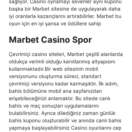
sağlıyor. Casino oynamayı sevenler aynı kuponu
başka bir Marbet sitesine de uygulayarak daha
iyi oranlarla kazançlarını artırabilirler. Marbet bu
oyun için en iyi şansa ve ödüllere sahip
Marbet Casino Spor
Çevrimiçi casino siteleri, Marbet çeşitli alanlarda
oldukça verimli olduğu kanıtlanmış altyapısını
kullanmaktadır.Bir web sitesinin mobil
versiyonunu oluşturma süreci, standart
çevrimiçi versiyonu kadar karmaşıktır. İlk adım,
bahis bölümüne mobil ana sayfanızdan
erişebileceğinizi anlamaktır. Bu sitede canlı
bahis ve maç sonuçları uygulamalarını
bulabilirsiniz. Ayrıca dilediğiniz zaman günlük
bahis kuponu oluşturabilir ve anında canlı bahis
yapmaya başlayabilirsiniz Casino oyunlarını cep