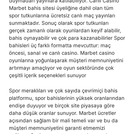
duymadan yayınlara katılabiliyor. Canlı Casino
Marbet bahis sitesi üyeliğine dahil olan tüm
spor tutkunlarına ücretsiz canlı maç yayınları
sunmaktadır. Sonuç olarak spor tutkunları
gerçek zamanlı olarak oyunlardan keyif alabilir,
bahis oynayabilir ve çok para kazanabilirler Spor
bahisleri üç farklı formatta mevcuttur: maç
öncesi, sanal ve canlı casino. Marbet casino
oyunlarına yoğunlaşarak müşteri memnuniyetini
artırmayı amaçlıyor ve oyun sektöründe çok
çeşitli içerik seçenekleri sunuyor
Spor meraklıları ve çok sayıda çevrimiçi bahis
platformu, spor bahislerinin yüksek oranlarından
endişe duyuyor ve birçok site piyasaya göre
daha düşük oranlar sunuyor. Marbet ücretler
açısından sağlam bir mali temeli var ve bu da
müşteri memnuniyetini garanti etmemizi