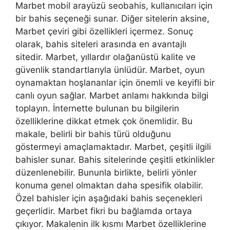
Marbet mobil arayüzü seobahis, kullanıcıları için
bir bahis seçeneği sunar. Diğer sitelerin aksine,
Marbet çeviri gibi özellikleri içermez. Sonuç
olarak, bahis siteleri arasında en avantajlı
sitedir. Marbet, yıllardır olağanüstü kalite ve
güvenlik standartlarıyla ünlüdür. Marbet, oyun
oynamaktan hoşlananlar için önemli ve keyifli bir
canlı oyun sağlar. Marbet anlamı hakkında bilgi
toplayın. İnternette bulunan bu bilgilerin
özelliklerine dikkat etmek çok önemlidir. Bu
makale, belirli bir bahis türü olduğunu
göstermeyi amaçlamaktadır. Marbet, çeşitli ilgili
bahisler sunar. Bahis sitelerinde çeşitli etkinlikler
düzenlenebilir. Bununla birlikte, belirli yönler
konuma genel olmaktan daha spesifik olabilir.
Özel bahisler için aşağıdaki bahis seçenekleri
geçerlidir. Marbet fikri bu bağlamda ortaya
çıkıyor. Makalenin ilk kısmı Marbet özelliklerine