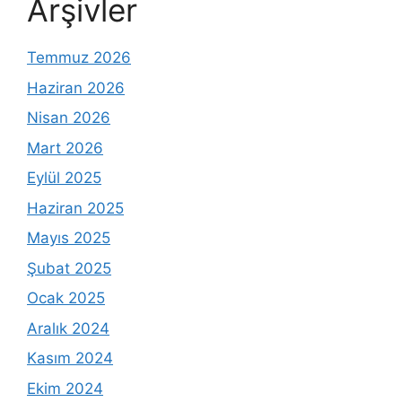
Arşivler
Temmuz 2026
Haziran 2026
Nisan 2026
Mart 2026
Eylül 2025
Haziran 2025
Mayıs 2025
Şubat 2025
Ocak 2025
Aralık 2024
Kasım 2024
Ekim 2024