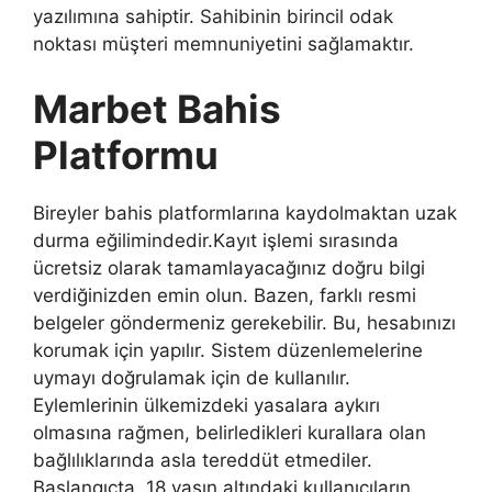
yazılımına sahiptir. Sahibinin birincil odak
noktası müşteri memnuniyetini sağlamaktır.
Marbet Bahis
Platformu
Bireyler bahis platformlarına kaydolmaktan uzak
durma eğilimindedir.Kayıt işlemi sırasında
ücretsiz olarak tamamlayacağınız doğru bilgi
verdiğinizden emin olun. Bazen, farklı resmi
belgeler göndermeniz gerekebilir. Bu, hesabınızı
korumak için yapılır. Sistem düzenlemelerine
uymayı doğrulamak için de kullanılır.
Eylemlerinin ülkemizdeki yasalara aykırı
olmasına rağmen, belirledikleri kurallara olan
bağlılıklarında asla tereddüt etmediler.
Başlangıçta, 18 yaşın altındaki kullanıcıların