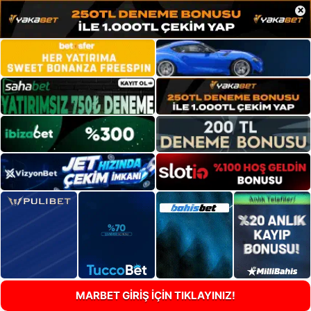
×
MARBET GİRİŞ İÇİN TIKLAYINIZ!