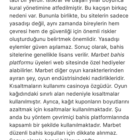
tabi bir yerdir. İstikrar ve başarı yıllar boyunca
kural yönetimine atfedilmiştir. Bu kaçışın birkaç
nedeni var. Bununla birlikte, bu sitelerin sadece
yasadışı değil, aynı zamanda bireylerin hem
çevresi hem de güvenliği için önemli riskler
oluşturduğunu belirtmek önemlidir. Yasadışı
eylemler güven aşılamaz. Sonuç olarak, bahis
sitelerine genellikle lisans verilir.
Marbet bahis
platformu
üyeleri web sitesinde özel hediyeler
alabilirler. Marbet diğer oyun karakterlerinden
ayıran şey, oyun endüstrisindeki nadirlikleridir.
Kısaltmaların kullanımı casinoya özgüdür. Oyun
kağıdındaki sınırlı alan nedeniyle kısaltmalar
kullanılmıştır. Ayrıca, kağıt kuponların boyutlarını
azaltmak için kısaltmalar kullanılmaktadır. Şu
anda bu yöntem çevrimiçi bahis platformlarında
kapsamlı bir şekilde kullanılmaktadır. Marbet
düzenli bahis koşulları için dikkate alınmaz.