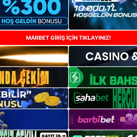
MARBET GİRİŞ İÇİN TIKLAYINIZ!