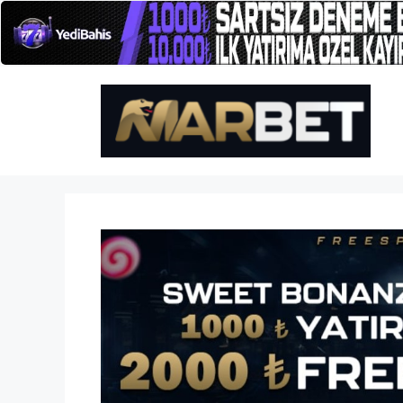
İçeriğe
atla