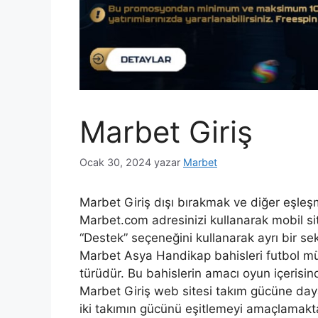
Marbet Giriş
Ocak 30, 2024
yazar
Marbet
Marbet Giriş dışı bırakmak ve diğer eşleşme
Marbet.com adresinizi kullanarak mobil sit
“Destek” seçeneğini kullanarak ayrı bir s
Marbet Asya Handikap bahisleri futbol mü
türüdür. Bu bahislerin amacı oyun içerisin
Marbet Giriş web sitesi takım gücüne daya
iki takımın gücünü eşitlemeyi amaçlamaktadı